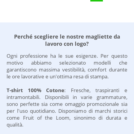
vestibilita'. Fornita
una miglior vestibilita'.
vostra T-shirt ufficiale,
piegata e imbustata
Fornita piegata e
per sponsorizzare un
singolarmente. Si
imbustata
evento sportivo o una
raccomanda di lavare
singolarmente. Si
squadra, per la divisa
prima di indossare per
raccomanda di lavare
dei vostri collaboratori,
Perché scegliere le nostre magliette da
mantenere inalterato il
prima di indossare per
per le associazioni o
colore.
mantenere inalterato il
lavoro con logo?
come esclusivo regalo
colore.
pubblicitario
Ogni professione ha le sue esigenze. Per questo
personalizzato da
motivo abbiamo selezionato modelli che
distribuire al pubblico
garantiscono massima vestibilità, comfort durante
per aumentare la
le ore lavorative e un'ottima resa di stampa.
vostra visibilita' e
fidelizzare i vostri
T-shirt 100% Cotone
: Fresche, traspiranti e
clienti con una T-shirt
intramontabili. Disponibili in varie grammature,
di tendenza. $$ 100%
sono perfette sia come omaggio promozionale sia
cotone - 165 g/m2 $
per l'uso quotidiano. Disponiamo di marchi storici
Protezione ai raggi
come Fruit of the Loom, sinonimo di durata e
solari UPF livello 50+ $
qualità.
Brand: JRC