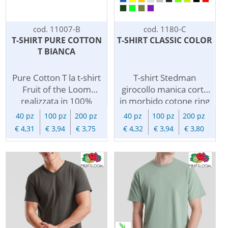
visibilita'.
pubblicitaria per
Personalizzabile con
attivita' di
logo pubblicitario. $$
merchandising, per
cod. 11007-B
cod. 1180-C
80% poliestere, 20%
abbigliamento uso
T-SHIRT PURE COTTON
T-SHIRT CLASSIC COLOR
cotone, 150 g/m2 $
aziendale o gadget
T BIANCA
Taglie a libera scelta $
regalo. $$ 100%
Fornite piegate e
cotone filato Belcoro,
Pure Cotton T la t-shirt
T-shirt Stedman
imbustate
190 g/m2$ Taglie a
Fruit of the Loom
girocollo manica corta
singolarmente
libera scelta$ Fornite
realizzata in 100%
in morbido cotone ring
piegate e imbustate
cotone biologico
spun. Maglietta
40 pz
100 pz
200 pz
40 pz
100 pz
200 pz
singolarmente
ringspun pettinato.
classica, semplice e
€ 4,31
€ 3,94
€ 3,75
€ 4,32
€ 3,94
€ 3,80
Con maniche corte
confortevole per chi
set-in, girocollo in
ama praticita' e
costina e nastro di
comodita'
rinforzo da spalla a
nell'abbigliamento
spalla. Taglio classico
quotidiano.
per questa t-shirt
Personalizzata con
ecosostenibile, leggera
logo o messaggio
e morbida per una
pubblicitario, la