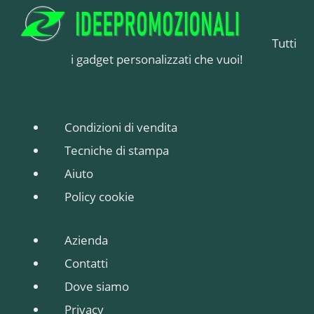
possibile anche la
stampa a piu' colori su
Tutti
richiesta preventivo.
i gadget personalizzati che vuoi!
Condizioni di vendita
Tecniche di stampa
Aiuto
Policy cookie
Azienda
Contatti
Dove siamo
Privacy