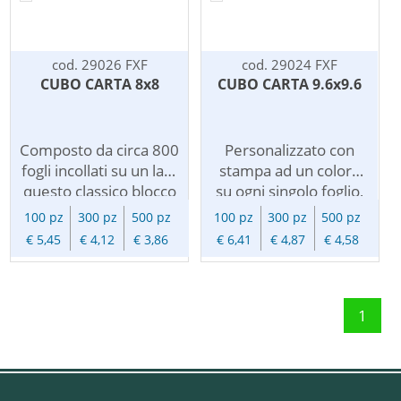
cod. 29026 FXF
cod. 29024 FXF
CUBO CARTA 8x8
CUBO CARTA 9.6x9.6
Composto da circa 800
Personalizzato con
fogli incollati su un lato
stampa ad un colore
questo classico blocco
su ogni singolo foglio,
appunti. Carta bianca
questo blocco appunti
100 pz
300 pz
500 pz
100 pz
300 pz
500 pz
usomano da gr.80 con
e' composto da circa
€ 5,45
€ 4,12
€ 3,86
€ 6,41
€ 4,87
€ 4,58
fogli incollati su un
950 fogli in carta
lato. Personalizzato
bianca usomano da
con stampa logo ad un
gr.80 incollati su un
colore su ogni foglio.
lato. Indispensabile in
1
Per stampa a piu'
ufficio e a casa
colori richiedere
consente la scrittura
preventivo.
immediata di appunti e
promemoria. E'