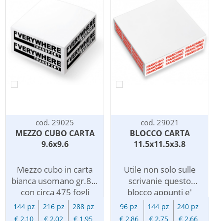
oppure bianco.
stampa ad un colore
Personalizzato con
lateralmente, su uno o
stampa ad un colore
piu' lati. Il costo della
sul cartoncino
stampa e' riferito al
(alto+fronte).
singolo lato.
cod. 29025
cod. 29021
MEZZO CUBO CARTA
BLOCCO CARTA
9.6x9.6
11.5x11.5x3.8
Mezzo cubo in carta
Utile non solo sulle
bianca usomano gr.80.
scrivanie questo
con circa 475 fogli
blocco appunti e'
incollati su un lato.
composto da circa 375
144 pz
216 pz
288 pz
96 pz
144 pz
240 pz
Personalizzato con
fogli, la carta e' bianca
€ 2,10
€ 2,02
€ 1,95
€ 2,86
€ 2,75
€ 2,66