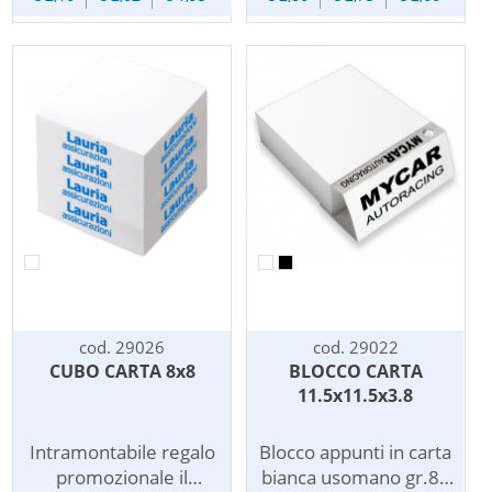
stampa ad un colore
usomano da gr.80. I
laterale su uno o piu'
fogli sono incollati su
lati. Il costo della
un lato per un facile
stampa e' riferito al
strappo.
singolo lato.
Personalizzato con
stampa laterale su uno
o piu' lati. Il costo della
stampa e' riferito al
singolo lato.
cod. 29026
cod. 29022
CUBO CARTA 8x8
BLOCCO CARTA
11.5x11.5x3.8
Intramontabile regalo
Blocco appunti in carta
promozionale il
bianca usomano gr.80