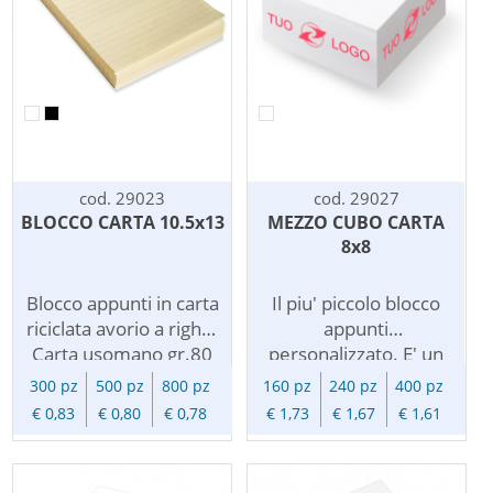
cod. 29023
cod. 29027
BLOCCO CARTA 10.5x13
MEZZO CUBO CARTA
8x8
Blocco appunti in carta
Il piu' piccolo blocco
riciclata avorio a righe.
appunti
Carta usomano gr.80
personalizzato. E' un
con cartoncino. 150 ca
mezzo cubo in carta
300 pz
500 pz
800 pz
160 pz
240 pz
400 pz
fogli incollati su un
bianca da gr.80 con
€ 0,83
€ 0,80
€ 0,78
€ 1,73
€ 1,67
€ 1,61
lato. Copertina in
circa 400 fogli incollati
cartoncino con foro
su un lato. Viene
portapenna nero
personalizzato con