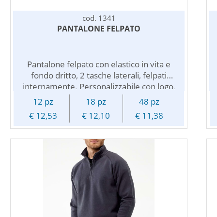
cod. 1341
PANTALONE FELPATO
Pantalone felpato con elastico in vita e
fondo dritto, 2 tasche laterali, felpati
internamente. Personalizzabile con logo,
stampa pubblicitaria, testo, nome o
12 pz
18 pz
48 pz
numero. Comodo per lo sport e il tempo
€ 12,53
€ 12,10
€ 11,38
libero, si adatta per la promozione di ogni
tipo di evento, per completare
l'abbigliamento professionale di aziende o
di associazioni, per promuovere societa'
sportive, palestre, competizioni, scuole di
ballo e per vestire atleti, squadre,
allenatori e istruttori. Disponibile in vari
colori da abbinare al colore del vostro logo
per completare la vostra immagine. $$