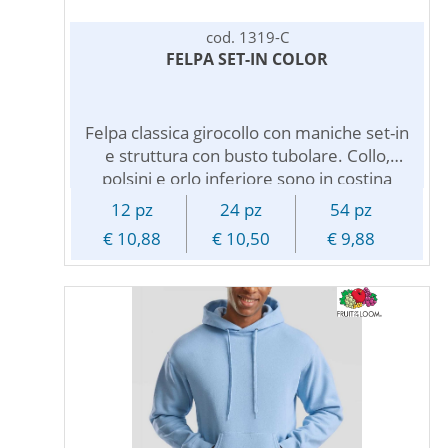
cod. 1319-C
FELPA SET-IN COLOR
Felpa classica girocollo con maniche set-in
e struttura con busto tubolare. Collo,
polsini e orlo inferiore sono in costina
cotone/lycra. L'interno felpato dona un
12 pz
24 pz
54 pz
piacevole tepore. Personalizzabile con
€ 10,88
€ 10,50
€ 9,88
logo, stampa pubblicitaria, testo, nome o
numero di un giocatore, e' adatta come
divisa aziendale o da omaggiare in ogni
tipo di evento, particolarmente
apprezzata dagli sportivi, e' ideale per la
promozione di palestre, scuole di danza,
per associazioni di ogni tipo,
manifestazioni, gare, per vestire atleti e
squadre e molto altro ancora. Vi