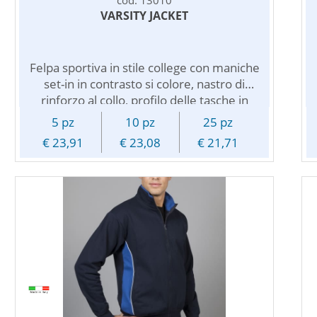
VARSITY JACKET
Felpa sportiva in stile college con maniche
set-in in contrasto si colore, nastro di
rinforzo al collo, profilo delle tasche in
contrasto colore e struttura con cuciture
5 pz
10 pz
25 pz
laterali. Collo, polsini e orlo inferiore in
€ 23,91
€ 23,08
€ 21,71
maglia con strisce a contrasto. La Varsity
Jacket si contraddistingue anche per la sua
tipica chiusura con bottoni sempre in
contrasto di colore. Disponibile in tanti
colori, questa particolare felpa puo'
essere personalizzata con il vostro logo o
messaggio pubblicitario in diverse
posizioni a vostra scelta. Particolarmente
adatta per lo sport, per vestire i giocatori
delle squadre, promuovere palestre ed
eventi sportivi ma anche per il tempo