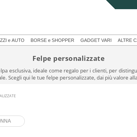
ZZI e AUTO
BORSE e SHOPPER
GADGET VARI
ALTRE 
Felpe personalizzate
lpa esclusiva, ideale come regalo per i clienti, per distin
 Scegli qui le tue felpe personalizzate, dai più valore al
ALIZZATE
ONNA