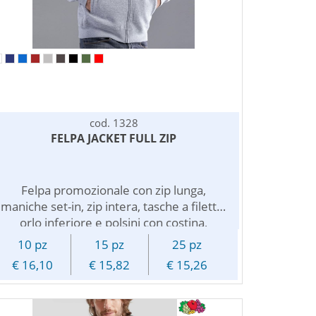
colori, si possono facilmente abbinare ai
vostri colori sociali. $$ 80% cotone - 20%
poliestere - 280 g/m2 $ Brand: Fruit of the
Loom $ Fornito piegato ed imbustato
singolarmente $ Personalizzazione con
ricamo a preventivo
cod. 1328
FELPA JACKET FULL ZIP
Felpa promozionale con zip lunga,
maniche set-in, zip intera, tasche a filetto,
orlo inferiore e polsini con costina,
struttura con cuciture laterali ed etichetta
10 pz
15 pz
25 pz
strappabile. Felpata internamente. Puo'
€ 16,10
€ 15,82
€ 15,26
essere personalizzata con il vostro logo o
stampa pubblicitaria nella posizione da voi
scelta: cuore, petto, schiena e maniche.