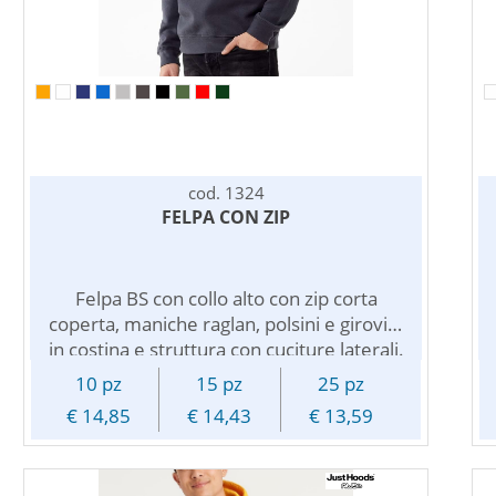
80% cotone - 20% poliestere - 280 g/m2 $
Brand: Fruit of the Loom $ Fornito piegato
ed imbustato singolarmente $
Personalizzazione con ricamo a
preventivo
cod. 1324
FELPA CON ZIP
Felpa BS con collo alto con zip corta
coperta, maniche raglan, polsini e girovita
in costina e struttura con cuciture laterali.
Felpata internamente. Personalizzabile
10 pz
15 pz
25 pz
con il vostro logo o stampa pubblicitaria, e'
€ 14,85
€ 14,43
€ 13,59
adatta per ogni occasione dal lavoro al
tempo libero, puo' completare
l'abbigliamento aziendale dei vostri