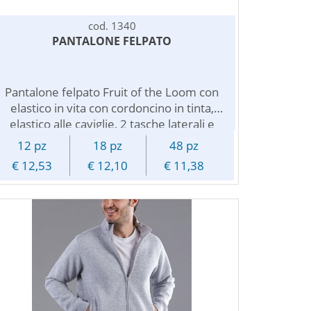
ricamo a preventivo
cod. 1340
PANTALONE FELPATO
Pantalone felpato Fruit of the Loom con
elastico in vita con cordoncino in tinta,
elastico alle caviglie, 2 tasche laterali e
felpato internamente. Personalizzabile
12 pz
18 pz
48 pz
con il logo, una stampa pubblicitaria, un
€ 12,53
€ 12,10
€ 11,38
nome o un numero, e' utile a tutti per lo
sport, il lavoro e il tempo libero,
particolarmente adatto per la promozione
di centri sportivi, per le scuole di ballo,
eventi di ogni genere, per vestire squadre
o componenti di un gruppo e per le
aziende che vogliono creare un omaggio
pubblicitario duraturo nel tempo per tutti i
loro clienti e fornitori. Disponibile in vari