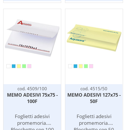
Personalizzati con
Personalizzati con
vostro logo a partire
vostro logo a partire
da 250 pezzi. Il costo
da 250 pezzi. Il costo
della
della
personalizzazione
personalizzazione
include la stampa ad 1
include la stampa ad 1
colore su ogni
colore su ogni
foglietto. Per stampa a
foglietto. Per stampa a
piu' colori richiedere
piu' colori richiedere
preventivo.
preventivo.
cod. 4509/100
cod. 4515/50
MEMO ADESIVI 75x75 -
MEMO ADESIVI 127x75 -
100F
50F
Foglietti adesivi
Foglietti adesivi
promemoria.
promemoria.
Blocchetto con 100
Blocchetto con 50