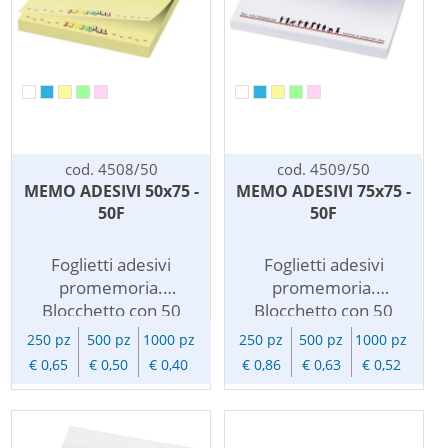
cod. 4508/50
cod. 4509/50
MEMO ADESIVI 50x75 -
MEMO ADESIVI 75x75 -
50F
50F
Foglietti adesivi
Foglietti adesivi
promemoria.
promemoria.
Blocchetto con 50
Blocchetto con 50
foglietti adesivi
foglietti adesivi
250 pz
500 pz
1000 pz
250 pz
500 pz
1000 pz
riposizionabili. Carta
riposizionabili. Carta
€ 0,65
€ 0,50
€ 0,40
€ 0,86
€ 0,63
€ 0,52
da 80 g/m2.
da 80 g/m2.
Personalizzati con
Personalizzati con
vostro logo a partire
vostro logo a partire