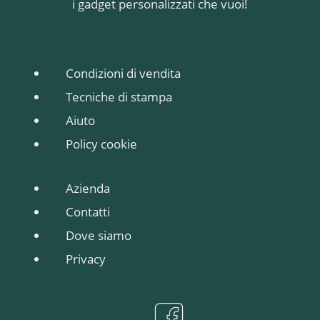
i gadget personalizzati che vuoi!
su ogni singolo foglio.
su ogni singolo foglio.
Per stampa a piu'
Per stampa a piu'
colori richiedere
colori richiedere
preventivo.
preventivo.
Condizioni di vendita
Tecniche di stampa
Aiuto
Policy cookie
Azienda
Contatti
Dove siamo
Privacy