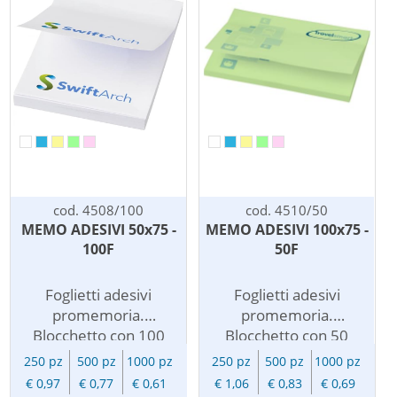
da 250 pezzi. Il costo
da 250 pezzi. Il costo
della
della
personalizzazione
personalizzazione
include la stampa ad 1
include la stampa ad 1
colore su ogni
colore su ogni
foglietto. Per stampa a
foglietto. Per stampa a
piu' colori richiedere
piu' colori richiedere
preventivo.
preventivo.
cod. 4508/100
cod. 4510/50
MEMO ADESIVI 50x75 -
MEMO ADESIVI 100x75 -
100F
50F
Foglietti adesivi
Foglietti adesivi
promemoria.
promemoria.
Blocchetto con 100
Blocchetto con 50
foglietti adesivi
foglietti adesivi
250 pz
500 pz
1000 pz
250 pz
500 pz
1000 pz
riposizionabili. Carta
riposizionabili. Carta
€ 0,97
€ 0,77
€ 0,61
€ 1,06
€ 0,83
€ 0,69
da 80 g/m2.
da 80 g/m2.