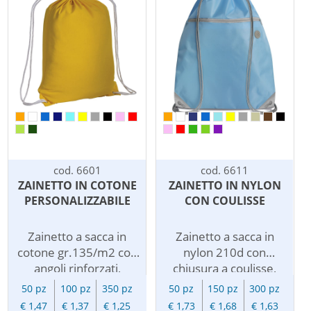
capiente, ideale per il
stampa del vostro
tempo libero.
logo. Questo zainetto
Personalizzato con la
stampato e' l'omaggio
stampa del vostro logo
ideale per le vostre
o messaggio
promozioni green.
pubblicitario,
diventera' un gadget
perfetto per i vostri
eventi. Omaggiare uno
zainetto riciclato
personalizzato,
cod. 6601
cod. 6611
divulghera' con
ZAINETTO IN COTONE
ZAINETTO IN NYLON
successo la vostra
PERSONALIZZABILE
CON COULISSE
pubblicita'
evidenziando il vostro
Zainetto a sacca in
Zainetto a sacca in
impegno per la
cotone gr.135/m2 con
nylon 210d con
sostenibilita'
angoli rinforzati,
chiusura a coulisse,
dell'ambiente.
chiusura a strozzo e
tasca frontale con
50 pz
100 pz
350 pz
50 pz
150 pz
300 pz
spallacci in corda.
chiusura a zip, foro per
€ 1,47
€ 1,37
€ 1,25
€ 1,73
€ 1,68
€ 1,63