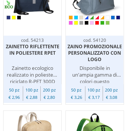
zainetto pubblicitario
pubblicitario
personalizzato oltre ad
personalizzato oltre ad
essere un gradito
essere un gradito
omaggio per i vostri
omaggio per i vostri
clienti diventa
clienti diventa
un'ottimo articolo per
un'ottimo veicolo per
cod. 54213
cod. 54120
veicolare in grande
la diffusione del vostro
ZAINETTO RIFLETTENTE
ZAINO PROMOZIONALE
stile il vostro logo.
brand.
IN POLIESTERE RPET
PERSONALIZZATO CON
LOGO
Zainetto ecologico
Disponibile in
realizzato in poliestere
un'ampia gamma di
riciclato R-PET 300D
colori questo
con design moderno,
economico zainetto
50 pz
100 pz
200 pz
50 pz
100 pz
200 pz
dotato di fascia
promozionale dal
€ 2,96
€ 2,88
€ 2,80
€ 3,26
€ 3,17
€ 3,08
riflettente verticale,
design casual e'
tasca frontale con zip
realizzato in resistente
nera, chiusura a
poliestere 600D. I
coulisse con cordini
laccetti tirazip
neri, angoli rinforzati
agevolano l'apertura