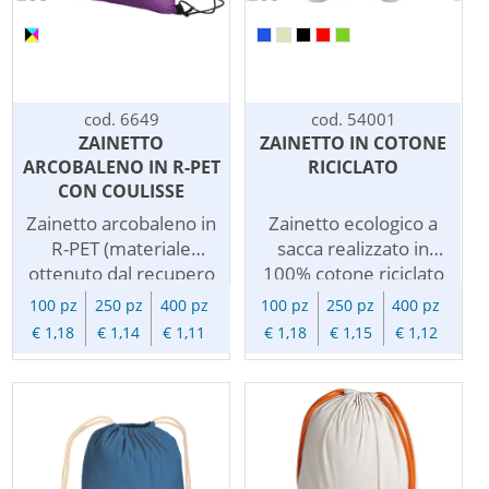
mostrera' il vostro
logo in grande stile in
ogni luogo.
cod. 6649
cod. 54001
ZAINETTO
ZAINETTO IN COTONE
ARCOBALENO IN R-PET
RICICLATO
CON COULISSE
Zainetto arcobaleno in
Zainetto ecologico a
R-PET (materiale
sacca realizzato in
ottenuto dal recupero
100% cotone riciclato
e riciclaggio di materie
da gr.150/m2 con
100 pz
250 pz
400 pz
100 pz
250 pz
400 pz
plastiche).
chiusura a coulisse
€ 1,18
€ 1,14
€ 1,11
€ 1,18
€ 1,15
€ 1,12
Personalizzabile con
tramite i cordoncini.
vostro logo o
Disponibile in diversi
messaggio
colori con effetto
pubblicitario. I colori
melange. Pratico,
dell'arcobaleno
economico ed
rendono unico questo
ecologico,