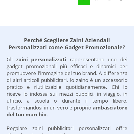
logo pubblicitario.
essenziale, colorato,
originale, ideale per le
vostre promozioni. Gli
zainetti personalizzati,
oltre ad essere graditi
Perché Scegliere Zaini Aziendali
omaggi per i vostri
clienti, sono ottimi
Personalizzati come Gadget Promozionale?
articoli per la
Gli
zaini personalizzati
rappresentano uno dei
diffusione del vostro
gadget promozionali più efficaci e dinamici per
brand.
promuovere l'immagine del tuo brand. A differenza
di altri articoli pubblicitari, lo zaino è un accessorio
pratico e riutilizzabile quotidianamente. Chi lo
riceve lo indossa sui mezzi pubblici, in viaggio, in
ufficio, a scuola o durante il tempo libero,
trasformandosi in un vero e proprio
ambasciatore
del tuo marchio
.
Regalare zaini pubblicitari personalizzati offre