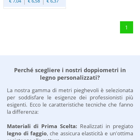
€ 7,04
€ 6,58
€ 6,37
stampa su due fianchi
acciaio temprato che
e/o stampa a colori a
assicurano una lunga
preventivo.
durata, una facile
apertura-chiusura ed
1
un bloccaggio preciso.
Verniciatura duratura
e resistente agli agenti
atmosferici per la
protezione delle
Perché scegliere i nostri doppiometri in
stecche in legno e
della scala graduata.
legno personalizzati?
Cifre di grandi
La nostra gamma di metri pieghevoli è selezionata
dimensioni per una
per soddisfare le esigenze dei professionisti più
facile lettura. Cifre
esigenti. Ecco le caratteristiche tecniche che fanno
decimali in rosso per
la differenza:
velocizzare la lettura.
10 stecche di spessore
Materiali di Prima Scelta:
Realizzati in pregiato
3,3 mm. Classe di
legno di faggio
, che assicura elasticità e un'ottima
precisione III.