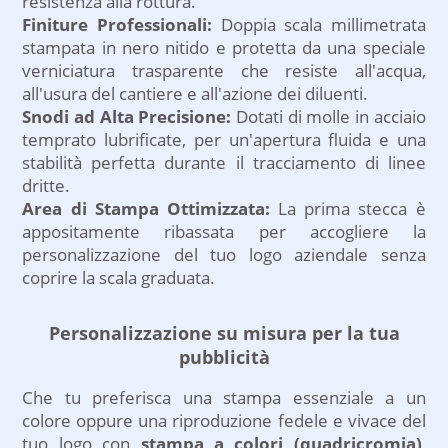
resistenza alla rottura.
Personalizzazione con
Finiture Professionali:
Doppia scala millimetrata
stampa logo su un
stampata in nero nitido e protetta da una speciale
fianco.
verniciatura trasparente che resiste all'acqua,
all'usura del cantiere e all'azione dei diluenti.
Snodi ad Alta Precisione:
Dotati di molle in acciaio
temprato lubrificate, per un'apertura fluida e una
stabilità perfetta durante il tracciamento di linee
dritte.
Area di Stampa Ottimizzata:
La prima stecca è
appositamente ribassata per accogliere la
personalizzazione del tuo logo aziendale senza
coprire la scala graduata.
Personalizzazione su misura per la tua
pubblicità
Che tu preferisca una stampa essenziale a un
colore oppure una riproduzione fedele e vivace del
tuo logo con
stampa a colori (quadricromia)
,