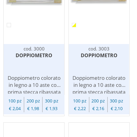
cod. 3000
cod. 3003
DOPPIOMETRO
DOPPIOMETRO
Doppiometro colorato
Doppiometro colorato
in legno a 10 aste con
in legno a 10 aste con
prima stecca ribassata
prima stecca ribassata
per personalizzazione.
per personalizzazione.
100 pz
200 pz
300 pz
100 pz
200 pz
300 pz
Legno di Faggio di
Legno di Faggio di
€ 2,04
€ 1,98
€ 1,93
€ 2,22
€ 2,16
€ 2,10
prima scelta. Doppia
prima scelta. Doppia
scala millimetrata
scala millimetrata
stampata in colore
stampata in colore
nero, doppia
nero, doppia