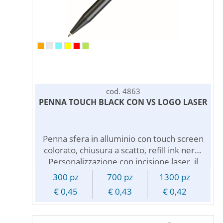
cod. 4863
PENNA TOUCH BLACK CON VS LOGO LASER
Penna sfera in alluminio con touch screen
colorato, chiusura a scatto, refill ink nero.
Personalizzazione con incisione laser, il
logo inciso avra' lo stesso colore del touch
300 pz
700 pz
1300 pz
screen.
€ 0,45
€ 0,43
€ 0,42