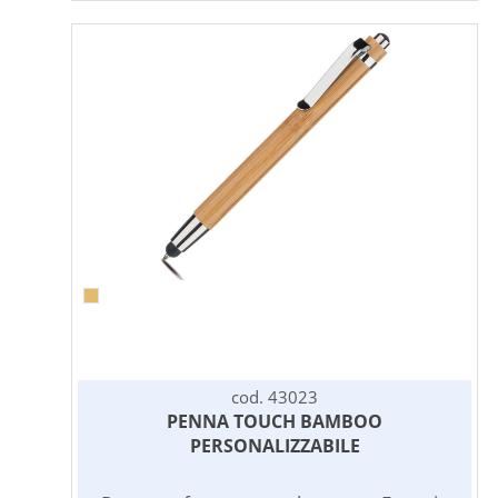
per la vostra comunicazione, un gradito
omaggio pubblicitario per dire grazie a
clienti e collaboratori, un ottimo veicolo
per la diffusione del vostro brand.
cod. 43023
PENNA TOUCH BAMBOO
PERSONALIZZABILE