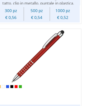
tatto, clip in metallo, puntale in plastica,
chiusura a scatto e refill nero.
300 pz
500 pz
1000 pz
Personalizzabile con incisione laser, il logo
€ 0,56
€ 0,54
€ 0,52
inciso sara' di colore silver.