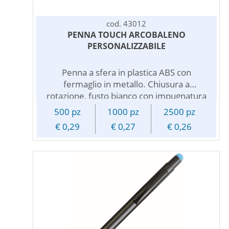
cod. 43012
PENNA TOUCH ARCOBALENO
PERSONALIZZABILE
Penna a sfera in plastica ABS con
fermaglio in metallo. Chiusura a
rotazione, fusto bianco con impugnatura
in gomma antiscivolo arcobaleno,
500 pz
1000 pz
2500 pz
gommino per touch screen. Refill
€ 0,29
€ 0,27
€ 0,26
inchiostro nero. Personalizzabile con logo
pubblicitario.