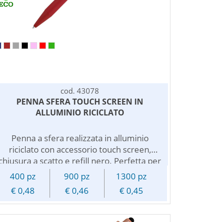
cod. 43078
PENNA SFERA TOUCH SCREEN IN
ALLUMINIO RICICLATO
Penna a sfera realizzata in alluminio
riciclato con accessorio touch screen,
chiusura a scatto e refill nero. Perfetta per
chi cerca uno strumento di scrittura che
400 pz
900 pz
1300 pz
permette di utilizzare dispositivi touch
€ 0,48
€ 0,46
€ 0,45
screen. Il fusto in alluminio riciclato e',
inoltre, rivestito in materiale gommato
piacevole al tatto. Disponibile in vari