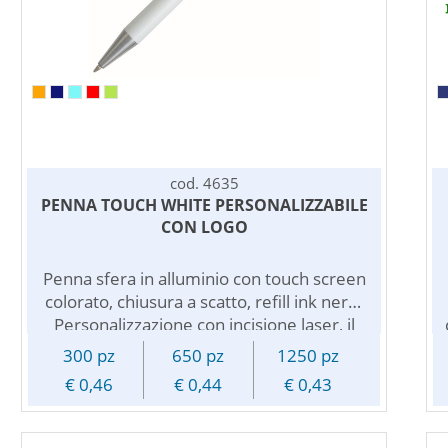
cod. 4635
PENNA TOUCH WHITE PERSONALIZZABILE
CON LOGO
Penna sfera in alluminio con touch screen
colorato, chiusura a scatto, refill ink nero.
Personalizzazione con incisione laser, il
logo inciso avra' lo stesso colore del touch
300 pz
650 pz
1250 pz
screen.
€ 0,46
€ 0,44
€ 0,43