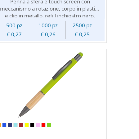
Penna a sfera e touch screen con
meccanismo a rotazione, corpo in plastica
e clip in metallo, refill inchiostro nero.
Personalizzabile con vostro logo
500 pz
1000 pz
2500 pz
pubblicitario.
€ 0,27
€ 0,26
€ 0,25