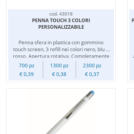
cod. 43018
PENNA TOUCH 3 COLORI
PERSONALIZZABILE
Penna sfera in plastica con gommino
touch screen, 3 refill nei colori nero, blu e
rosso. Apertura rotativa. Completamente
bianca con particolare colorato.
700 pz
1300 pz
2300 pz
Personalizzabile con logo pubblicitario.
€ 0,39
€ 0,38
€ 0,37