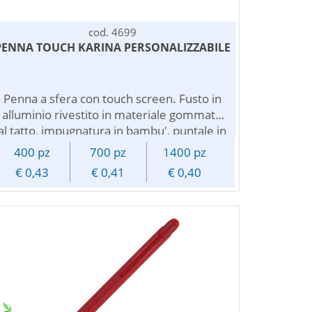
cod. 4699
PENNA TOUCH KARINA PERSONALIZZABILE
Penna a sfera con touch screen. Fusto in
alluminio rivestito in materiale gommato
al tatto, impugnatura in bambu', puntale in
plastica e clip in metallo. Chiusura a
400 pz
700 pz
1400 pz
scatto, refill nero. Personalizzazione con
€ 0,43
€ 0,41
€ 0,40
incisione laser, il logo inciso sara' di colore
silver.