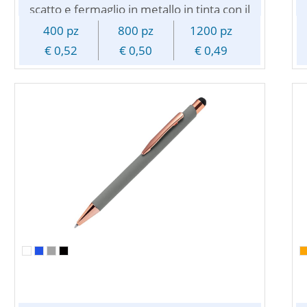
scatto e fermaglio in metallo in tinta con il
fusto. Refill Jumbo con inchiostro blu dalla
400 pz
800 pz
1200 pz
scrittura scorrevole. Il fusto della penna
€ 0,52
€ 0,50
€ 0,49
ha una piacevole finitura gommata.
Personalizzabile con logo o testo
pubblicitario tramite incisione laser.