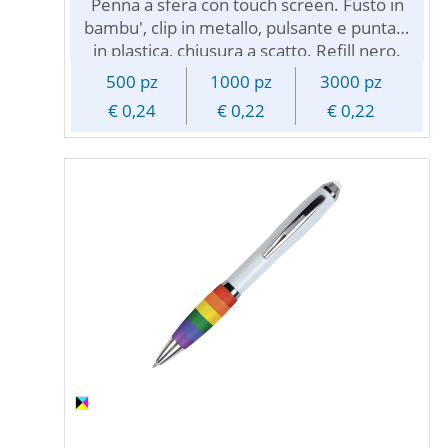
Penna a sfera con touch screen. Fusto in
bambu', clip in metallo, pulsante e puntale
in plastica, chiusura a scatto. Refill nero.
Fornite sfuse in scatoline da 100 pezzi.
500 pz
1000 pz
3000 pz
Personalizzabile con stampa pubblicitaria.
€ 0,24
€ 0,22
€ 0,22