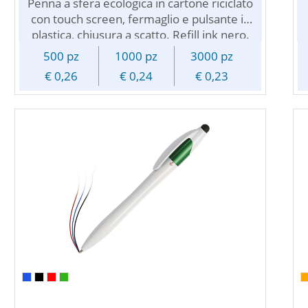
Penna a sfera ecologica in cartone riciclato
con touch screen, fermaglio e pulsante in
plastica, chiusura a scatto. Refill ink nero.
Personalizzabile con vostro logo
500 pz
1000 pz
3000 pz
pubblicitario.
€ 0,26
€ 0,24
€ 0,23