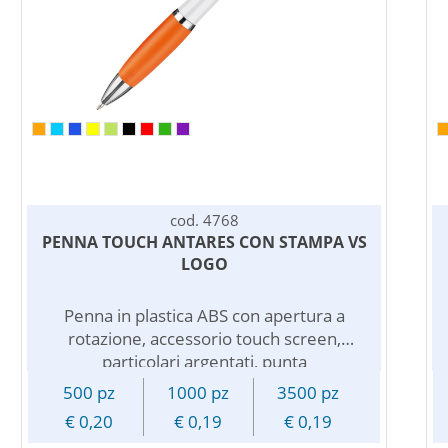
cod. 4768
PENNA TOUCH ANTARES CON STAMPA VS
LOGO
Penna in plastica ABS con apertura a
rotazione, accessorio touch screen,
particolari argentati, punta
ultrascorrevole, inchiostro nero.
500 pz
1000 pz
3500 pz
Disponibile in vari colori, personalizzabile
€ 0,20
€ 0,19
€ 0,19
con logo pubblicitario.