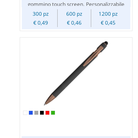
gommino touch screen. Personalizzabile
solo con incisione laser.
300 pz
600 pz
1200 pz
€ 0,49
€ 0,46
€ 0,45