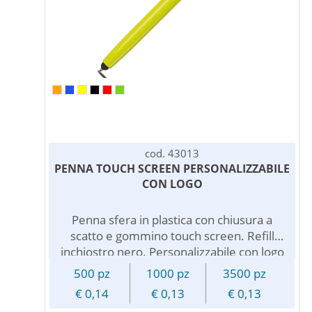
cod. 43013
PENNA TOUCH SCREEN PERSONALIZZABILE
CON LOGO
Penna sfera in plastica con chiusura a
scatto e gommino touch screen. Refill
inchiostro nero. Personalizzabile con logo
pubblicitario. Le penne pubblicitarie
500 pz
1000 pz
3500 pz
personalizzate sono una soluzione
€ 0,14
€ 0,13
€ 0,13
economica per i vostri omaggi aziendali e