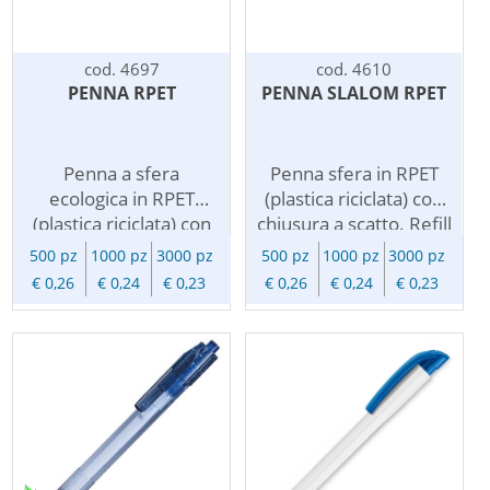
richiede alimentazione
la vostra
di energia per la sua
comunicazione, un
funzione, ma una
gradito omaggio
cod. 4697
cod. 4610
penna pubblicitaria
pubblicitario per dire
PENNA RPET
PENNA SLALOM RPET
che sara' anche il
grazie a clienti e
vostro biglietto da
collaboratori, un
visita.
ottimo veicolo per la
Penna a sfera
Penna sfera in RPET
diffusione del vostro
ecologica in RPET
(plastica riciclata) con
brand.
(plastica riciclata) con
chiusura a scatto. Refill
clip in metallo.
nero. Leggera,
500 pz
1000 pz
3000 pz
500 pz
1000 pz
3000 pz
Chiusura a scatto, refill
semplice ed ecologica,
€ 0,26
€ 0,24
€ 0,23
€ 0,26
€ 0,24
€ 0,23
nero. Personalizzabile
personalizzabile con
con vostro logo.
vostro logo. Queste
Queste penne in
penne in plastica
plastica riciclata
riciclata personalizzate
personalizzate sono
sono una soluzione
una soluzione
sostenibile per la
sostenibile per la
vostra comunicazione
vostra comunicazione
orientata all'ecologia.