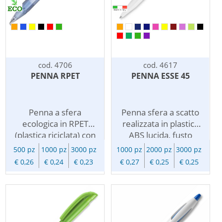
orientata all'ecologia.
Omaggiare una penna
pubblicitaria rende piu'
efficace la vostra
comunicazione e dice
grazie a collaboratori e
clienti, con un costo
cod. 4706
cod. 4617
davvero minimo.
PENNA RPET
PENNA ESSE 45
Penna a sfera
Penna sfera a scatto
ecologica in RPET
realizzata in plastica
(plastica riciclata) con
ABS lucida, fusto
chiusura a scatto, refill
bianco con
500 pz
1000 pz
3000 pz
1000 pz
2000 pz
3000 pz
nero. Fusto
testina/fermaglio
€ 0,26
€ 0,24
€ 0,23
€ 0,27
€ 0,25
€ 0,25
semitrasparente con
disponibile in vari
pulsante colorato.
colori. Refill inchiostro
Personalizzabile con
blu. Penna Made in
vostro logo. Queste
Italy di alta qualita'.
penne in RPET
Personalizzabile con