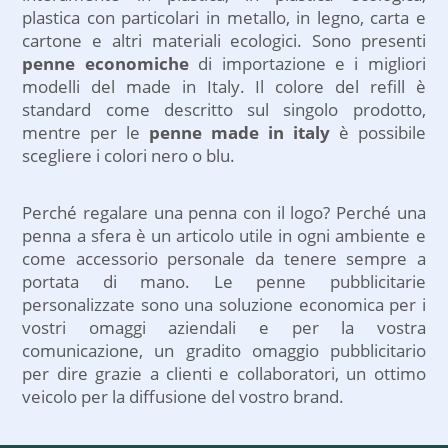
diffusione del vostro
utile, pratico, a volte
plastica con particolari in metallo, in legno, carta e
brand.
necessario da tenere a
cartone e altri materiali ecologici. Sono presenti
portata di mano,
penne economiche
di importazione e i migliori
personalizzata diventa
modelli del made in Italy. Il colore del refill è
un ottimo veicolo per
standard come descritto sul singolo prodotto,
la diffusione del vostro
mentre per le
penne made in italy
è possibile
logo o semplicemente
scegliere i colori nero o blu.
la vostra penna
aziendale.
Perché regalare una penna con il logo? Perché una
penna a sfera è un articolo utile in ogni ambiente e
come accessorio personale da tenere sempre a
portata di mano. Le penne pubblicitarie
personalizzate sono una soluzione economica per i
vostri omaggi aziendali e per la vostra
comunicazione, un gradito omaggio pubblicitario
per dire grazie a clienti e collaboratori, un ottimo
veicolo per la diffusione del vostro brand.