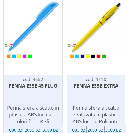
vostro logo. Le penne
Made in Italy di alta
pubblicitarie
qualita'.
personalizzate sono
Personalizzabile con
una soluzione
vostro logo
economica per i vostri
pubblicitario.
omaggi aziendali e per
Omaggiare una bella
la vostra
penna personalizzata
comunicazione, un
rende piu' efficace la
gradito omaggio
vostra comunicazione
pubblicitario per dire
e dice grazie a
grazie a clienti e
collaboratori e clienti.
collaboratori, un
cod. 4652
cod. 4718
ottimo veicolo per la
PENNA ESSE 45 FLUO
PENNA ESSE EXTRA
diffusione del vostro
brand.
Penna sfera a scatto in
Penna sfera a scatto
plastica ABS lucida in
realizzata in plastica
colori fluo. Refill
ABS lucida. Pulsante,
inchiostro blu. Penna
inserto e anello di
1000 pz
2000 pz
3000 pz
1000 pz
2000 pz
3000 pz