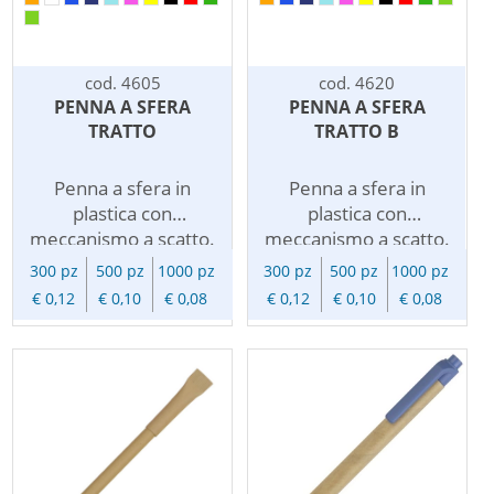
cod. 4605
cod. 4620
PENNA A SFERA
PENNA A SFERA
TRATTO
TRATTO B
Penna a sfera in
Penna a sfera in
plastica con
plastica con
meccanismo a scatto.
meccanismo a scatto.
Refill inchiostro nero.
Fusto colore bianco
300 pz
500 pz
1000 pz
300 pz
500 pz
1000 pz
Disponibile in vari
con clip colorata. Refill
€ 0,12
€ 0,10
€ 0,08
€ 0,12
€ 0,10
€ 0,08
colori. Pratica,
inchiostro nero.
economica, essenziale,
Personalizzabile con il
personalizzabile con il
vostro logo. Le penne
vostro logo. Questa
pubblicitarie
penna a sfera
personalizzate sono
personalizzata diventa
una soluzione
un gadget pubblicitario
economica per i vostri
utile in ogni ambiente
omaggi aziendali e per