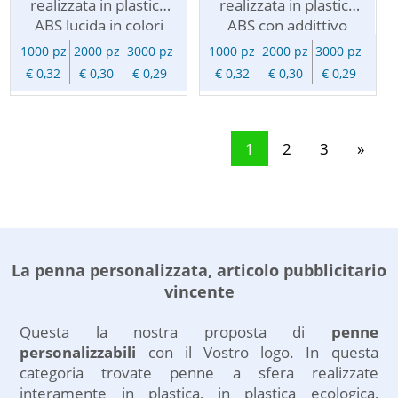
realizzata in plastica
realizzata in plastica
diffusione del vostro
ABS lucida in colori
ABS con addittivo
brand.
trasparenti. Refill
antibatterico integrato,
1000 pz
2000 pz
3000 pz
1000 pz
2000 pz
3000 pz
inchiostro blu. Penna a
l' Iprotect consente di
€ 0,32
€ 0,30
€ 0,29
€ 0,32
€ 0,30
€ 0,29
sfera Made in Italy di
evitare la
alta qualita'.
proliferazione dei
Personalizzabile con
batteri al contatto con
vostro logo. Le penne
le dita. Apertura a
1
2
3
»
pubblicitarie
scatto, fusto di colore
personalizzate sono
bianco con
una soluzione
testina/fermaglio
economica per i vostri
disponibili in diversi
omaggi aziendali e per
colori, refill inchiostro
La penna personalizzata, articolo pubblicitario
la vostra
blu (inchiostro
comunicazione, un
nero/rosso/verde su
vincente
gradito omaggio
richiesta). Penna Made
pubblicitario per dire
in Italy di alta qualita'.
Questa la nostra proposta di
penne
grazie a clienti e
Personalizzabile con
personalizzabili
con il Vostro logo. In questa
collaboratori, un
vostro logo. La penna
categoria trovate penne a sfera realizzate
ottimo veicolo per la
a sfera e' un oggetto
interamente in plastica, in plastica ecologica,