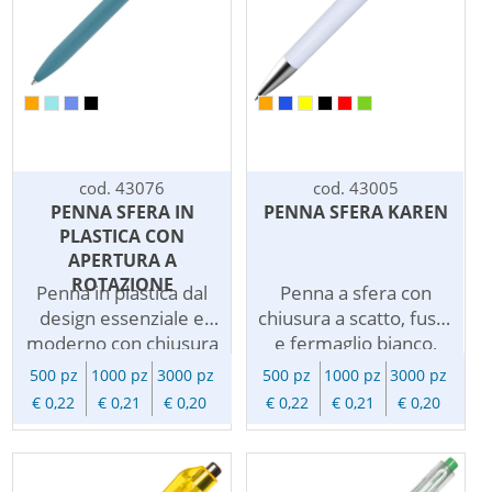
comunicazione, un
personalizzata con
funzione, ma una
gradito omaggio
logo, e' ideale per
penna pubblicitaria
pubblicitario per dire
omaggi aziendali
che sara' anche il
grazie a clienti e
economici di sicuro
vostro biglietto da
collaboratori, un
impatto.
visita.
ottimo veicolo per la
diffusione del vostro
brand.
cod. 43076
cod. 43005
PENNA SFERA IN
PENNA SFERA KAREN
PLASTICA CON
APERTURA A
ROTAZIONE
Penna in plastica dal
Penna a sfera con
design essenziale e
chiusura a scatto, fusto
moderno con chiusura
e fermaglio bianco,
a rotazione e refill
particolari colorati,
500 pz
1000 pz
3000 pz
500 pz
1000 pz
3000 pz
nero. Assortita in vari
punta e pulsante
€ 0,22
€ 0,21
€ 0,20
€ 0,22
€ 0,21
€ 0,20
colori, ha una scrittura
argentati. refill
precisa e scorrevole,
inchiostro nero.
adatta all'uso
Personalizzabile con il