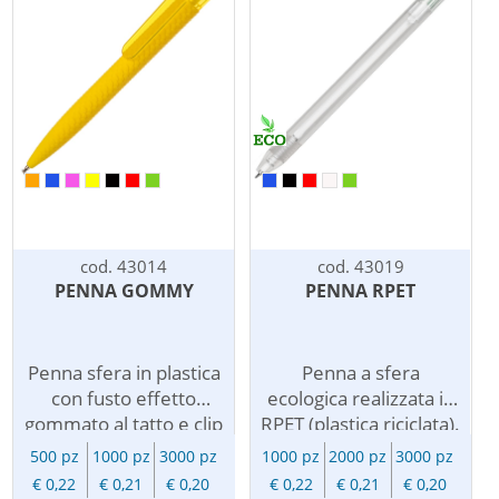
quotidiano. Stampata
vostro logo. La penna
con il vostro logo o
a sfera e' un oggetto
scritta pubblicitaria,
utile, pratico, a volte
diventera' la vostra
necessario da tenere a
inconfondibile penna
portata di mano,
personalizzata, per
personalizzata con il
farvi ricordare in modo
vostro logo diventa
positivo con un
ottimo veicolo per la
omaggio sempre utile
diffusione della vostra
a tutti che non passa
immagine. La penna
mai di moda.
personalizzata e' un
cod. 43014
cod. 43019
mezzo di
PENNA GOMMY
PENNA RPET
comunicazione
eccellente, il suo forte
potenziale di visibilita'
Penna sfera in plastica
Penna a sfera
la rende un articolo
con fusto effetto
ecologica realizzata in
pubblicitario vincente.
gommato al tatto e clip
RPET (plastica riciclata).
in colori traslucidi,
In colore
500 pz
1000 pz
3000 pz
1000 pz
2000 pz
3000 pz
chiusura a scatto, refill
completamente
€ 0,22
€ 0,21
€ 0,20
€ 0,22
€ 0,21
€ 0,20