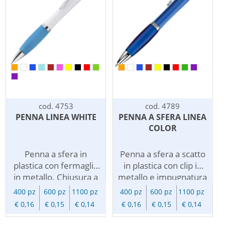
vostra comunicazione
essenziale, queste
orientata all'ecologia.
penne personalizzate
Omaggiare una penna
sono una soluzione
pubblicitaria rende piu'
sostenibile per la
efficace la vostra
vostra comunicazione
comunicazione e dice
orientata all'ecologia.
grazie a collaboratori e
La penna a sfera e' un
clienti con un costo
oggetto utile, pratico, a
davvero minimo.
volte necessario da
cod. 4753
cod. 4789
tenere a portata di
PENNA LINEA WHITE
PENNA A SFERA LINEA
mano, personalizzata
COLOR
diventa ottimo veicolo
per la diffusione del
Penna a sfera in
Penna a sfera a scatto
vostro logo. La penna
plastica con fermaglio
in plastica con clip in
personalizzata e' un
in metallo. Chiusura a
metallo e impugnatura
mezzo di
scatto, impugnatura in
in gomma anti-scivolo,
400 pz
600 pz
1100 pz
400 pz
600 pz
1100 pz
comunicazione
gomma antiscivolo.
fusto in colori
€ 0,16
€ 0,15
€ 0,14
€ 0,16
€ 0,15
€ 0,14
eccellente, il suo forte
Refill inchiostro nero.
traslucidi. Refill
potenziale di visibilita'
Personalizzabile con
inchiostro nero.