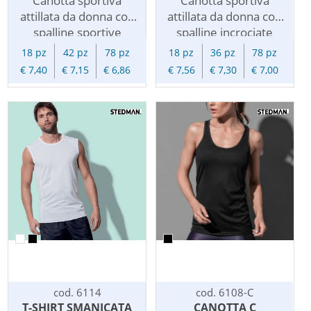
Canotta sportiva
Canotta sportiva
attillata da donna con
attillata da donna con
spalline sportive
spalline incrociate
incrociate in tessuto
sportive in tessuto
18 pz
42 pz
78 pz
18 pz
36 pz
78 pz
poliestere estendibile
poliestere morbido e
€ 7,40
€ 7,15
€ 6,86
€ 7,56
€ 7,30
€ 7,00
mesh traspirante ad
leggermente lucido
asciugatura rapida, con
interlock traspirante
cuciture piatte.
ad asciugatura rapida.
cod. 6114
cod. 6108-C
T-SHIRT SMANICATA
CANOTTA C