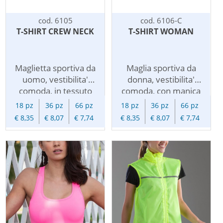
cod. 6105
cod. 6106-C
T-SHIRT CREW NECK
T-SHIRT WOMAN
Maglietta sportiva da
Maglia sportiva da
uomo, vestibilita'
donna, vestibilita'
comoda, in tessuto
comoda, con manica
poliestere estendibile
alla raglan in tessuto
18 pz
36 pz
66 pz
18 pz
36 pz
66 pz
mesh traspirante ad
poliestere estendibile
€ 8,35
€ 8,07
€ 7,74
€ 8,35
€ 8,07
€ 7,74
asciugatura rapida.
mesh traspirante ad
Con nastro di rinforzo
asciugatura rapida.
sul collo in contrasto
Con nastro di rinforzo
cromatico e cuciture
sul collo in contrasto
piatte.
cromatico e cuciture
piatte.