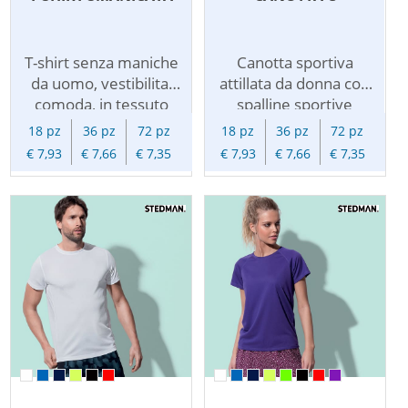
T-shirt senza maniche
Canotta sportiva
da uomo, vestibilita'
attillata da donna con
comoda, in tessuto
spalline sportive
funzionale mesh
incrociate in tessuto
18 pz
36 pz
72 pz
18 pz
36 pz
72 pz
traspirante ad
poliestere estendibile
€ 7,93
€ 7,66
€ 7,35
€ 7,93
€ 7,66
€ 7,35
asciugatura rapida, con
mesh traspirante ad
cuciture piatte.
asciugatura rapida, con
Tessuto poliestere
cuciture piatte.
estendibile, cuciture di
finissaggio flatlock,
scollo e giromanica
bordati, carre' davanti,
cuciture laterali e fasce
laterali.