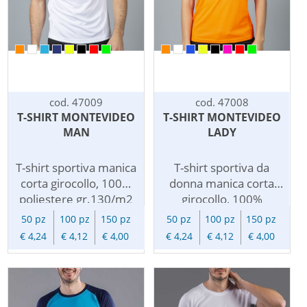
cod. 47009
cod. 47008
T-SHIRT MONTEVIDEO
T-SHIRT MONTEVIDEO
MAN
LADY
T-shirt sportiva manica
T-shirt sportiva da
corta girocollo, 100%
donna manica corta
poliestere gr.130/m2
girocollo, 100%
con maniche raglan
poliestere gr.130/m2
50 pz
100 pz
150 pz
50 pz
100 pz
150 pz
per facilitare i
con maniche raglan
€ 4,24
€ 4,12
€ 4,00
€ 4,24
€ 4,12
€ 4,00
movimenti e tessuto
per facilitare i
lavorato ripstop sulla
movimenti e tessuto
schiena, sulle maniche
lavorato ripstop sulla
e sui fianchi per
schiena, sulle maniche