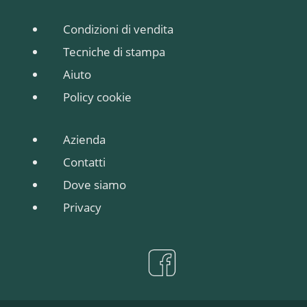
esterno gr.150 m/2
100% poliestere
Condizioni di vendita
CoolDry, Fascetta
Tecniche di stampa
elastica, modello
Aiuto
Uomo, Sport, Colletto
alla coreana.
Policy cookie
Azienda
Contatti
Dove siamo
Privacy