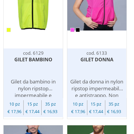
cod. 6129
cod. 6133
GILET BAMBINO
GILET DONNA
Gilet da bambino in
Gilet da donna in nylon
nylon ripstop
ripstop impermeabile
impermeabile e
e antistrappo. Non
antistrappo. Non
imbottito e senza
10 pz
15 pz
35 pz
10 pz
15 pz
35 pz
imbottito e senza
fodera. Ideale per lo
€ 17,96
€ 17,44
€ 16,93
€ 17,96
€ 17,44
€ 16,93
fodera. Ideale per lo
sport. Chiusura con
sport. Chiusura con
cerniera, cappuccio
cerniera, cappuccio
estraibile, due tasche