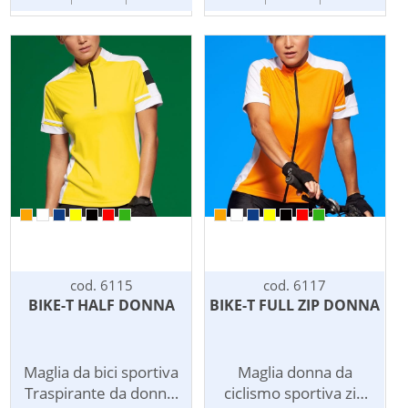
sport. Chiusura con
confortevole, Cerniera
cerniera, cappuccio
chiudibile coperta con
estraibile, due tasche
protezione mento,
con zip coperte e
Tasca posteriore con
profili rinfrangenti,
chiusura lampo con
profilo rinfrangente
serratura. Tessuto
sulla schiena, tessuto
esterno gr.150 m/2
elastico nel giromanica
100% poliestere
e al fondo.
CoolDry,Manica corta,
policromo, Sport,
Colletto alla coreana.
cod. 6115
cod. 6117
BIKE-T HALF DONNA
BIKE-T FULL ZIP DONNA
Maglia da bici sportiva
Maglia donna da
Traspirante da donna,
ciclismo sportiva zip