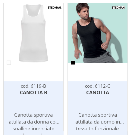
struttura con cuciture
nastro parasudore al
laterali. Etichetta
collo. 100% poliestere
removibile. 100%
gr.140/m2.
poliestere gr.140/m2.
cod. 6119-B
cod. 6112-C
CANOTTA B
CANOTTA
Canotta sportiva
Canotta sportiva
attillata da donna con
attillata da uomo in
spalline incrociate
tessuto funzionale