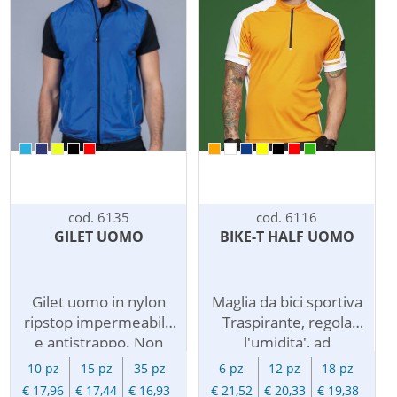
estraibile, due tasche
con zip coperte e
con zip coperte e
profili rinfrangenti,
profili rinfrangenti,
profilo rinfrangente
profilo rinfrangente
sulla schiena, tessuto
sulla schiena, tessuto
elastico nel giromanica
elastico nel giromanica
e al fondo.
e al fondo.
cod. 6135
cod. 6116
GILET UOMO
BIKE-T HALF UOMO
Gilet uomo in nylon
Maglia da bici sportiva
ripstop impermeabile
Traspirante, regola
e antistrappo. Non
l'umidita', ad
imbottito e senza
asciugatura rapida,
10 pz
15 pz
35 pz
6 pz
12 pz
18 pz
fodera. Ideale per lo
leggera e
€ 17,96
€ 17,44
€ 16,93
€ 21,52
€ 20,33
€ 19,38