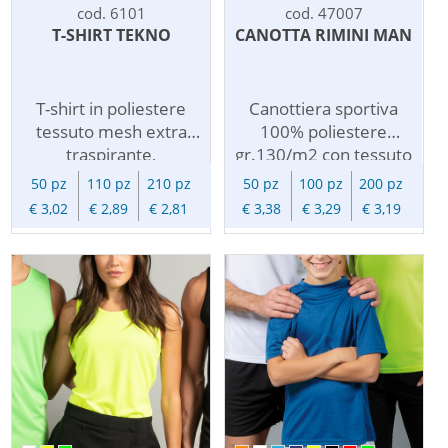
cod. 6101
cod. 47007
T-SHIRT TEKNO
CANOTTA RIMINI MAN
T-shirt in poliestere
Canottiera sportiva
tessuto mesh extra
100% poliestere
traspirante,
gr.130/m2 con tessuto
trattamento cool plus,
a lavorazione Ripstop
50 pz
110 pz
210 pz
50 pz
100 pz
200 pz
asciugatura rapida,
sulla schiena per
€ 3,02
€ 2,89
€ 2,81
€ 3,38
€ 3,29
€ 3,19
girocollo a costina
aumentarne la
rinforzata, ribattitura
traspirabilita'.
doppio ago su collo,
maniche e orlo, nastro
di rinforzo interno,
maniche raglan, colori
reattivi.