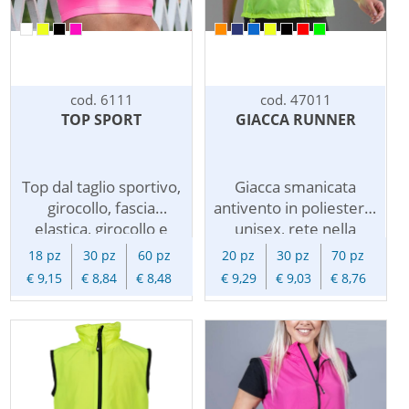
cod. 6111
cod. 47011
TOP SPORT
GIACCA RUNNER
Top dal taglio sportivo,
Giacca smanicata
girocollo, fascia
antivento in poliestere,
elastica, girocollo e
unisex, rete nella
giromanica bordati,
schiena. Inserti
18 pz
30 pz
60 pz
20 pz
30 pz
70 pz
etichetta strappabile,
catarifrangenti sia
€ 9,15
€ 8,84
€ 8,48
€ 9,29
€ 9,03
€ 8,76
struttura con cuciture
davanti che dietro. Zip
laterali. 90% nylon
intera tono su tono,
10% elastane
taschina interna lato
gr.210/m2.
sinistro, cordoncino in
vita con stopper.