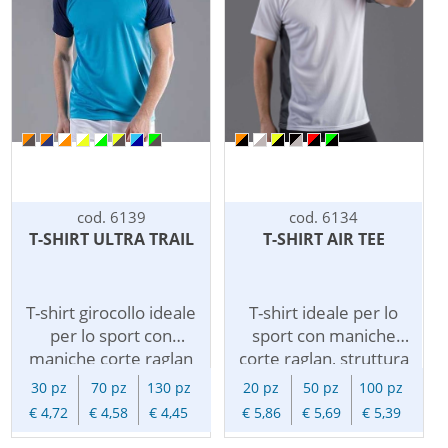
aumentarne la
e sui fianchi per
traspirabilita'.
aumentarne la
traspirabilita'.
cod. 6139
cod. 6134
T-SHIRT ULTRA TRAIL
T-SHIRT AIR TEE
T-shirt girocollo ideale
T-shirt ideale per lo
per lo sport con
sport con maniche
maniche corte raglan
corte raglan, struttura
di colore contrastante,
con fasce laterali in
30 pz
70 pz
130 pz
20 pz
50 pz
100 pz
cuciture flatlock per un
tessuto microforato di
€ 4,72
€ 4,58
€ 4,45
€ 5,86
€ 5,69
€ 5,39
maggiore comfort,
colore contrastante,