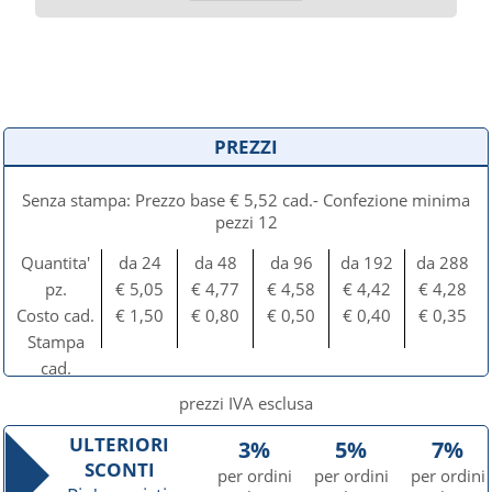
PREZZI
Senza stampa: Prezzo base € 5,52 cad.- Confezione minima
pezzi 12
Quantita'
da 24
da 48
da 96
da 192
da 288
pz.
€ 5,05
€ 4,77
€ 4,58
€ 4,42
€ 4,28
Costo cad.
€ 1,50
€ 0,80
€ 0,50
€ 0,40
€ 0,35
Stampa
cad.
prezzi IVA esclusa
ULTERIORI
3%
5%
7%
SCONTI
per ordini
per ordini
per ordini