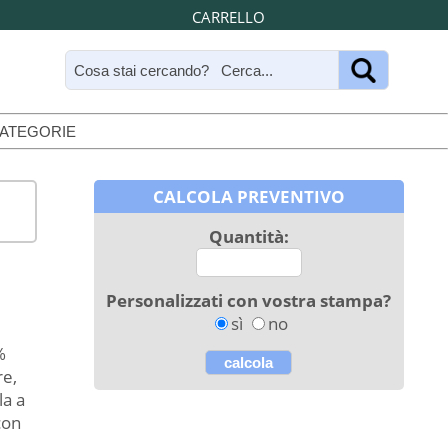
CARRELLO
CATEGORIE
CALCOLA PREVENTIVO
Quantità:
Personalizzati con vostra stampa?
sì
no
%
re,
la a
con