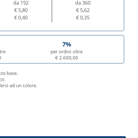
da 192
da 360
€ 5,80
€ 5,62
€ 0,40
€ 0,35
7%
tre
per ordini oltre
0
€ 2.600,00
zzo base.
zi.
dersi ad un colore.