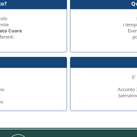
to?
Q
colo
amite
i temp
Lato Cuore
Even
ferenti
po
E'
no
Acconto 
e
(verrann
e.