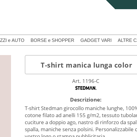
ZZI e AUTO
BORSE e SHOPPER
GADGET VARI
ALTRE 
T-shirt manica lunga color
Art. 1196-C
Descrizione:
T-shirt Stedman girocollo maniche lunghe, 100
cotone filato ad anelli 155 g/m2, tessuto tubola
cuciture a doppio ago, nastro di rinforzo da spal
spalla, maniche senza polsini. Personalizzabile 
vostro logo o stampa pubblicitaria.