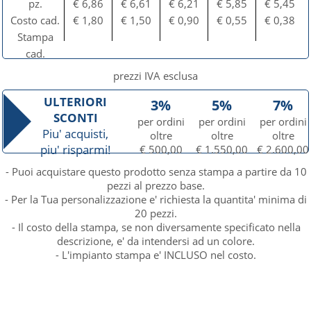
pz.
€ 6,86
€ 6,61
€ 6,21
€ 5,85
€ 5,45
Costo cad.
€ 1,80
€ 1,50
€ 0,90
€ 0,55
€ 0,38
Stampa
cad.
prezzi IVA esclusa
ULTERIORI
3%
5%
7%
SCONTI
per ordini
per ordini
per ordini
Piu' acquisti,
oltre
oltre
oltre
piu' risparmi!
€ 500,00
€ 1.550,00
€ 2.600,00
- Puoi acquistare questo prodotto senza stampa a partire da 10
pezzi al prezzo base.
- Per la Tua personalizzazione e' richiesta la quantita' minima di
20 pezzi.
- Il costo della stampa, se non diversamente specificato nella
descrizione, e' da intendersi ad un colore.
- L'impianto stampa e' INCLUSO nel costo.