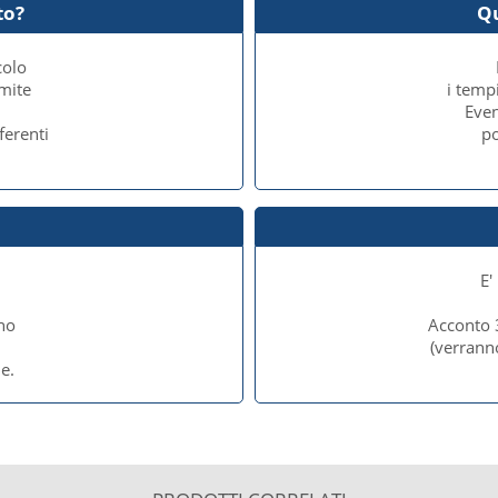
to?
Q
colo
amite
i temp
Even
ferenti
po
E'
no
Acconto 
e
(verrann
e.