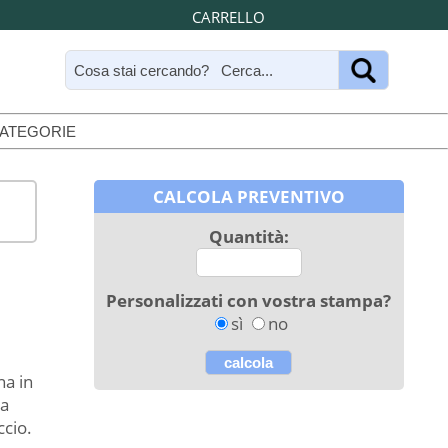
CARRELLO
CATEGORIE
CALCOLA PREVENTIVO
Quantità:
Personalizzati con vostra stampa?
sì
no
na in
ra
cio.