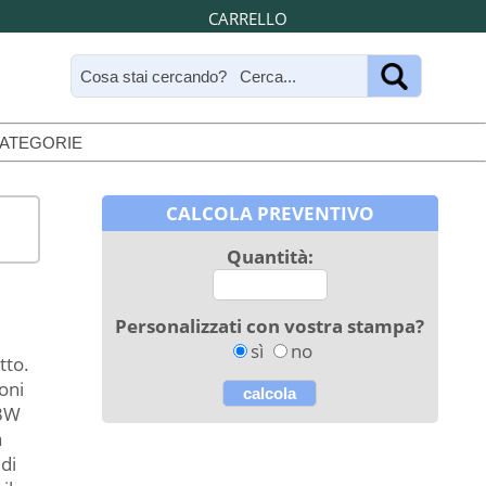
CARRELLO
CATEGORIE
CALCOLA PREVENTIVO
Quantità:
Personalizzati con vostra stampa?
sì
no
tto.
toni
 3W
a
di