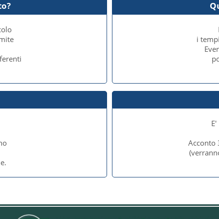
to?
Q
colo
amite
i temp
Even
ferenti
po
E'
no
Acconto 
e
(verrann
e.