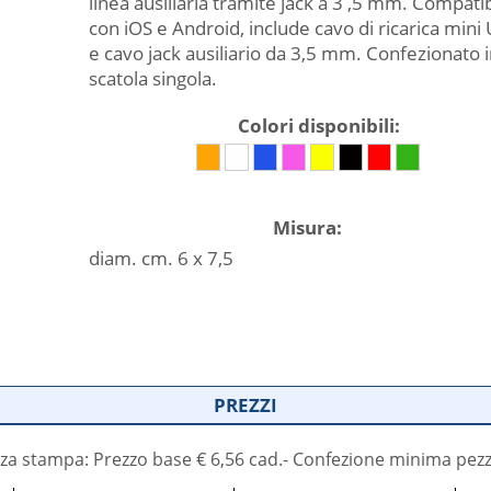
linea ausiliaria tramite jack a 3 ,5 mm. Compatib
con iOS e Android, include cavo di ricarica mini
e cavo jack ausiliario da 3,5 mm. Confezionato 
scatola singola.
Colori disponibili:
Misura:
diam. cm. 6 x 7,5
PREZZI
za stampa: Prezzo base € 6,56 cad.- Confezione minima pezz