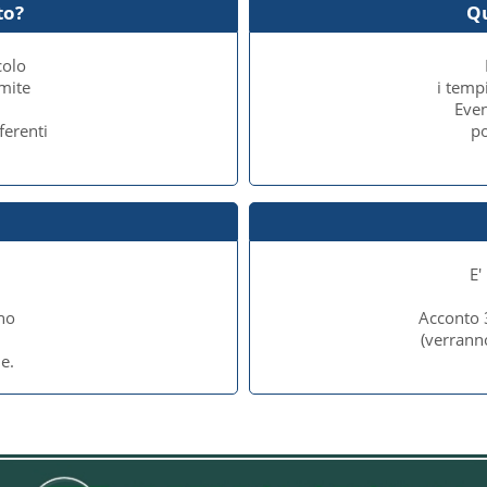
to?
Q
colo
amite
i temp
Even
ferenti
po
E'
no
Acconto 
e
(verrann
e.