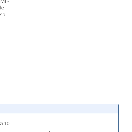
MI -
le
eso
zi 10