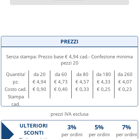
PREZZI
Senza stampa: Prezzo base € 4,94 cad.- Confezione minima
pezzi 20
Quantita'
da 20
da 60
da 80
da 180
da 260
pz.
€ 4,94
€ 4,73
€ 4,57
€ 4,33
€ 4,07
Costo cad.
€ 0,90
€ 0,40
€ 0,33
€ 0,25
€ 0,23
Stampa
cad.
prezzi IVA esclusa
ULTERIORI
3%
5%
7%
SCONTI
per ordini
per ordini
per ordini