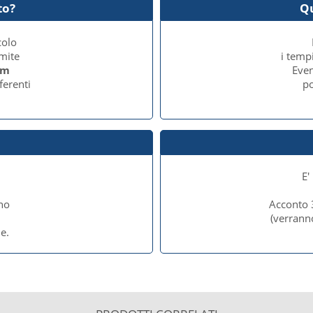
to?
Q
colo
amite
i temp
cm
Even
ferenti
po
E'
no
Acconto 
e
(verrann
e.