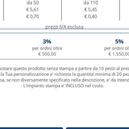
da 50
da 110
€ 5,61
€ 5,45
€ 0,70
€ 0,40
prezzi IVA esclusa
3%
5%
per ordini oltre
per ordini ol
€ 500,00
€ 1.550,0
uistare questo prodotto senza stampa a partire da 10 pezzi al pre
 la Tua personalizzazione e' richiesta la quantita' minima di 20 pez
mpa, se non diversamente specificato nella descrizione, e' da inten
- L'impianto stampa e' INCLUSO nel costo.