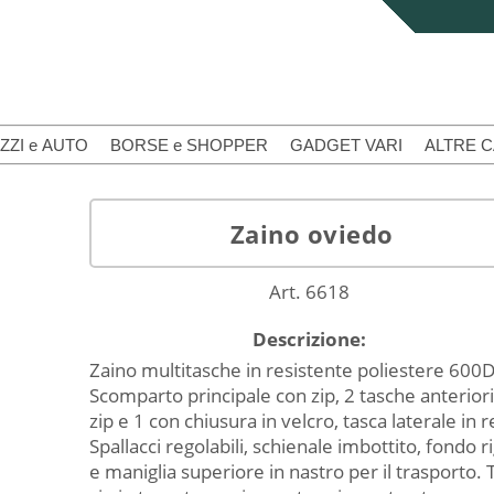
ZZI e AUTO
BORSE e SHOPPER
GADGET VARI
ALTRE 
Zaino oviedo
Art. 6618
Descrizione:
Zaino multitasche in resistente poliestere 600D
Scomparto principale con zip, 2 tasche anterior
zip e 1 con chiusura in velcro, tasca laterale in r
Spallacci regolabili, schienale imbottito, fondo r
e maniglia superiore in nastro per il trasporto. T