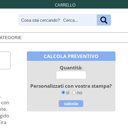
CARRELLO
CATEGORIE
CALCOLA PREVENTIVO
Quantità:
Personalizzati con vostra stampa?
sì
no
.
i con
ete.
igido
ira