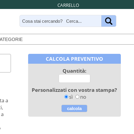
CARRELLO
CATEGORIE
CALCOLA PREVENTIVO
Quantità:
Personalizzati con vostra stampa?
sì
no
ta a
i,
 a
o