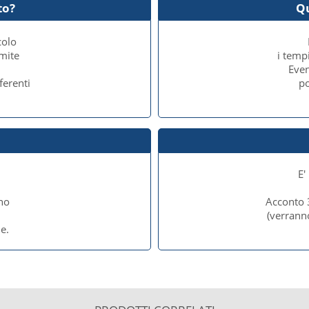
to?
Q
colo
amite
i temp
Even
ferenti
po
E'
no
Acconto 
e
(verrann
e.