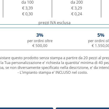
da 100
da 200
€ 3,39
€ 3,29
€ 0,30
€ 0,24
prezzi IVA esclusa
3%
5%
per ordini oltre
per ordini ol
€ 500,00
€ 1.550,0
uistare questo prodotto senza stampa a partire da 20 pezzi al pre
 la Tua personalizzazione e' richiesta la quantita' minima di 40 pez
mpa, se non diversamente specificato nella descrizione, e' da inten
- L'impianto stampa e' INCLUSO nel costo.