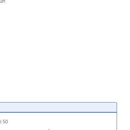
 un
i 50