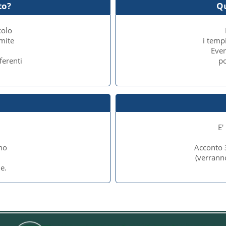
to?
Q
colo
amite
i temp
Even
ferenti
po
E'
no
Acconto 
e
(verrann
e.