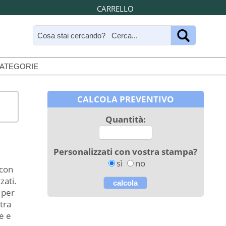
CARRELLO
CATEGORIE
CALCOLA PREVENTIVO
Quantità:
Personalizzati con vostra stampa?
sì
no
 con
zati.
 per
tra
e e