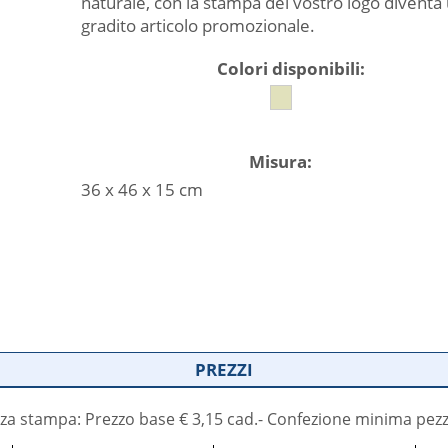
naturale, con la stampa del vostro logo diventa
gradito articolo promozionale.
Colori disponibili:
Misura:
36 x 46 x 15 cm
PREZZI
za stampa: Prezzo base € 3,15 cad.- Confezione minima pezz