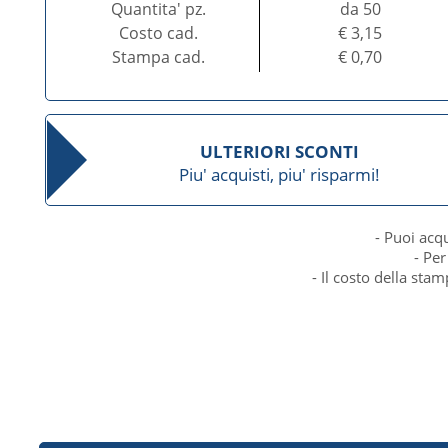
Quantita' pz.
da 50
Costo cad.
€ 3,15
Stampa cad.
€ 0,70
ULTERIORI SCONTI
Piu' acquisti, piu' risparmi!
- Puoi acq
- Per
- Il costo della sta